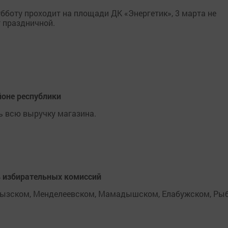
бботу проходит на площади ДК «Энергетик», 3 марта не
т праздничной.
йоне республики
ь всю выручку магазина.
в избирательных комиссий
грызском, Менделеевском, Мамадышском, Елабужском, Ры