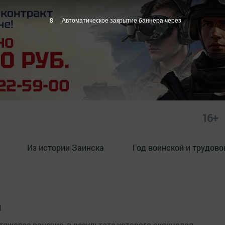
7
Автоматическое закрытие баннера через
16+
Из истории Заинска
Год воинской и трудово
Н
яжелое ранение, в результате которого скончался.