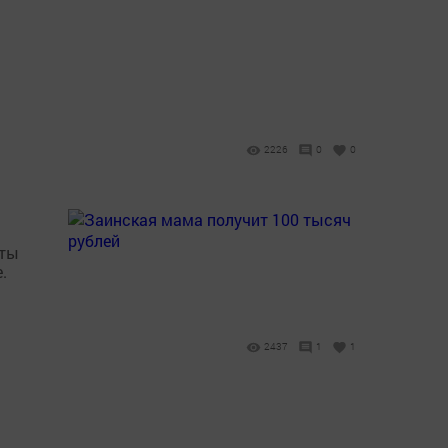
2226
0
0
иты
.
2437
1
1