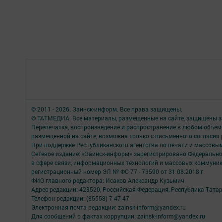
© 2011 - 2026. Заинск-информ. Все права защищены.
© ТАТМЕДИА. Все материалы, размещенные на сайте, защищены з
Перепечатка, воспроизведение и распространение в любом объе
размещенной на сайте, возможна только с письменного согласия
При поддержке Республиканского агентства по печати и массов
Сетевое издание: «Заинск-информ» зарегистрировано Федерально
в сфере связи, информационных технологий и массовых коммуни
регистрационный номер ЭЛ № ФС 77 - 73590 от 31.08.2018 г
ФИО главного редактора: Исаков Александр Кузьмич
Адрес редакции: 423520, Российская Федерация, Республика Татарста
Телефон редакции: (85558) 7-47-47
Электронная почта редакции: zainsk-inform@yandex.ru
Для сообщений о фактах коррупции: zainsk-inform@yandex.ru