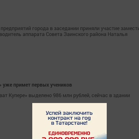
предприятий города в заседании приняли участие замест
водитель аппарата Совета Заинского района Наталья
е» уже примет первых учеников
ат Купере» выделено 986 млн рублей, сейчас в здании