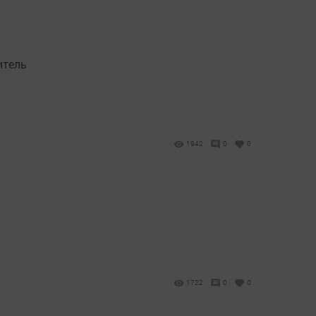
итель
1942
0
0
1722
0
0