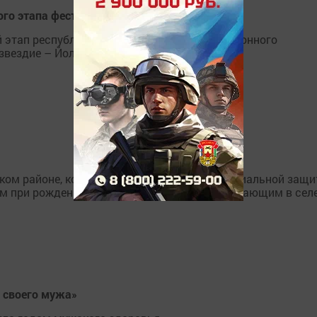
ного этапа фестиваля "Созвездие-Йолдызлык"
й этап республиканского открытого телевизионного
звездие – Йолдызлык».
ком районе, которая обратилась в отдел социальной защ
м при рождении ребенка и постоянно проживающим в селе
и своего мужа»