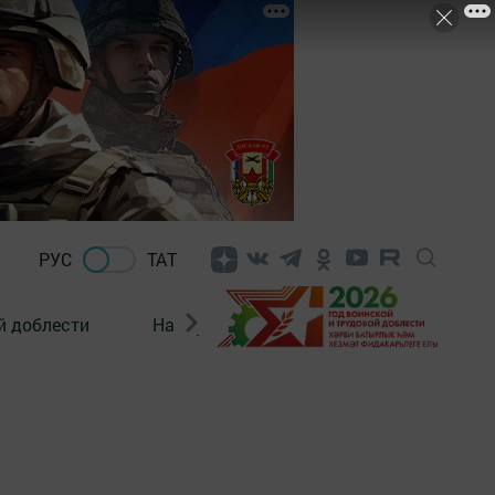
РУС
ТАТ
й доблести
Нацпроекты
Поколение будущего