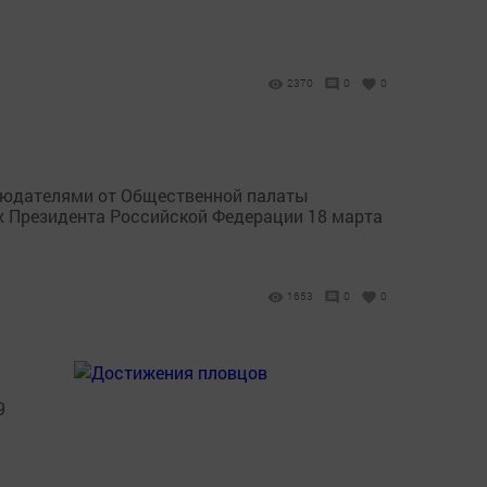
2370
0
0
людателями от Общественной палаты
х Президента Российской Федерации 18 марта
1653
0
0
9