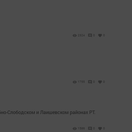
2324
0
0
1755
0
0
бно-Слободском и Лаишевском районах РТ.
1586
0
0