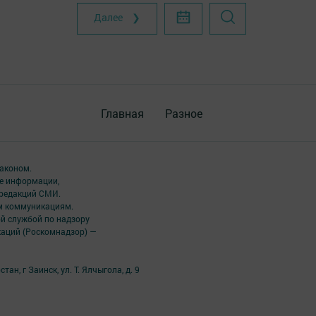
Далее ❯
Главная
Разное
аконом.
ме информации,
 редакций СМИ.
ым коммуникациям.
й службой по надзору
каций (Роскомнадзор) —
н, г Заинск, ул. Т. Ялчыгола, д. 9