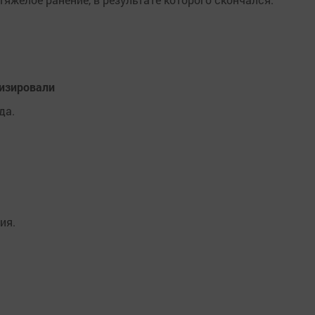
лизировали
да.
ия.