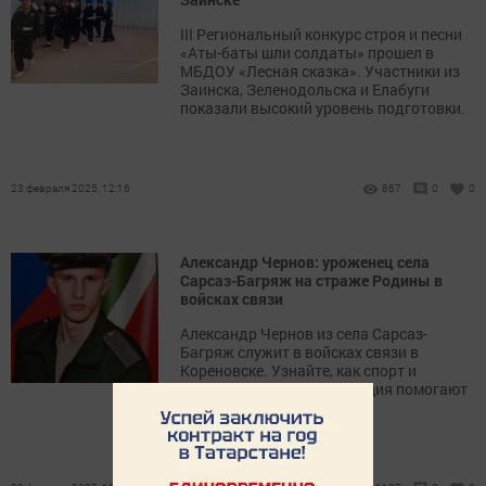
III Региональный конкурс строя и песни
«Аты-баты шли солдаты» прошел в
МБДОУ «Лесная сказка». Участники из
Заинска, Зеленодольска и Елабуги
показали высокий уровень подготовки.
23 февраля 2025, 12:16
867
0
0
Александр Чернов: уроженец села
Сарсаз-Багряж на страже Родины в
войсках связи
Александр Чернов из села Сарсаз-
Багряж служит в войсках связи в
Кореновске. Узнайте, как спорт и
активная жизненная позиция помогают
ему в армейской службе.