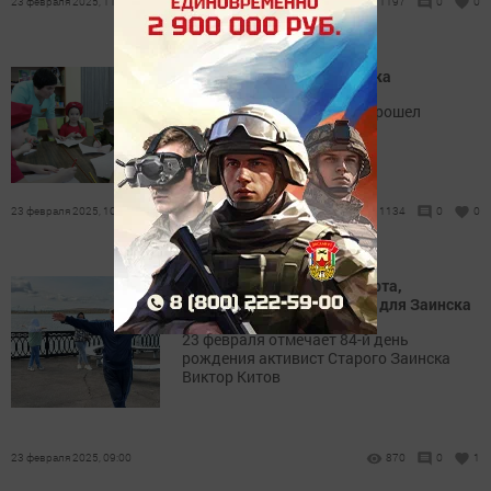
23 февраля 2025, 11:05
1197
0
0
Мастер-класс от десантника
В детском саду «Радуга» прошел
патриотический урок.
23 февраля 2025, 10:20
1134
0
0
Виктор Китов: 84 года спорта,
творчества и вдохновения для Заинска
23 февраля отмечает 84-й день
рождения активист Старого Заинска
Виктор Китов
23 февраля 2025, 09:00
870
0
1