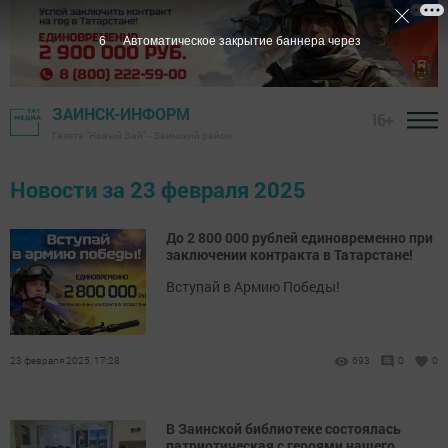
5
Автоматическое закрытие баннера через
ЗАИНСК-ИНФОРМ
16+
Газета "Новый Зай" - Заинский район
Новости за 23 февраля 2025
До 2 800 000 рублей единовременно при
заключении контракта в Татарстане!
Вступай в Армию Победы!
23 февраля 2025, 17:28
693
0
0
В Заинской библиотеке состоялась
патриотическая с героями нашего