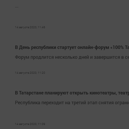
...
14 августа 2020, 11:46
В День республики стартует онлайн-форум «100% Т
Форум продлится несколько дней и завершится в с
14 августа 2020, 11:20
В Татарстане планируют открыть кинотеатры, теат
Республика переходит на третий этап снятия огран
14 августа 2020, 11:09