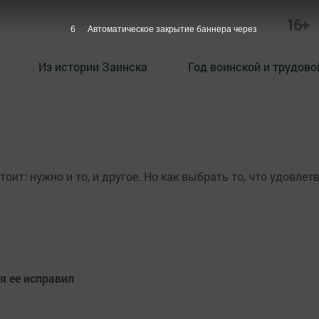
16+
5
Автоматическое закрытие баннера через
Из истории Заинска
Год воинской и трудово
ит: нужно и то, и другое. Но как выбрать то, что удовлет
я ее исправил