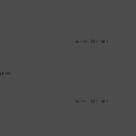
1468
0
0
ще не
1641
0
0