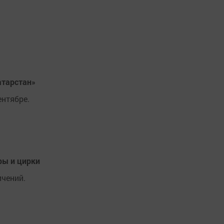
атарстан»
ентябре.
ры и цирки
ичений.