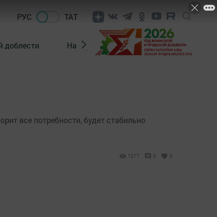
РУС
ТАТ
й доблести
Нацпроекты
Поколение будущего
ворит все потребности, будет стабильно
1217
0
0