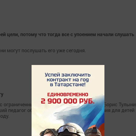
й цели, потому что тогда все с упоением начали слушать
ани могут послушать его уже сегодня.
гу
 с ограниченными возможностями здоровья Борис Тулыни
чший педагог общеобразовательного учреждения для детей 
оду.