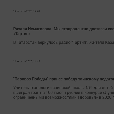
14 августа 2020, 14:48
Ризаля Исмагилова: Мы стопроцентно достигли свое
«Тартип»
В Татарстан вернулось радио "Тартип". Жители Каз
14 августа 2020, 14:45
"Паровоз Победы" принес победу заинскому педаго
Учитель технологии заинской школы №9 для детей
выиграл грант в 100 тысяч рублей в конкурсе «Лу
ограниченными возможностями здоровья» в 2020 г