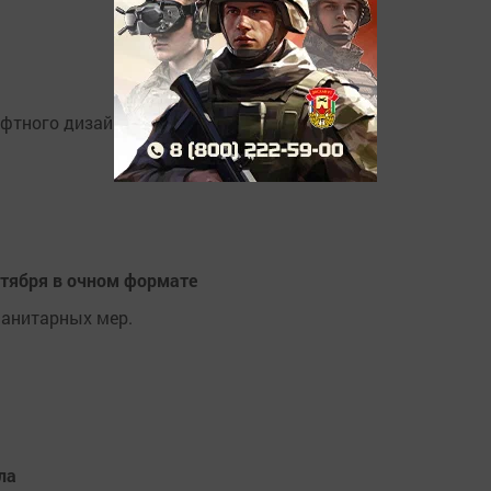
фтного дизайна.
нтября в очном формате
санитарных мер.
ла