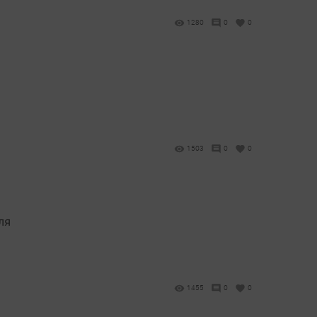
1280
0
0
1503
0
0
ля
1455
0
0