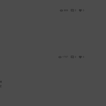
889
0
0
1757
0
0
н
с