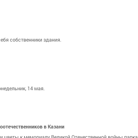
себя собственники здания.
недельник, 14 мая.
оотечественников в Казани
 цветы к мемориалу Великой Отечественной войны парка