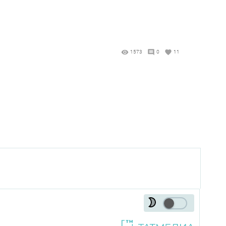
1573
0
11