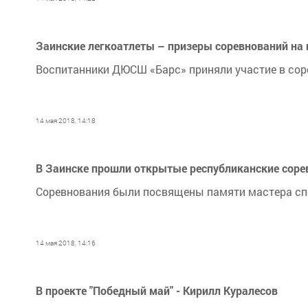
Заинские легкоатлеты – призеры соревнований на
Воспитанники ДЮСШ «Барс» приняли участие в сор
14 мая 2018, 14:18
В Заинске прошли открытые республиканские соре
Соревнования были посвящены памяти мастера спо
14 мая 2018, 14:16
В проекте "Победный май" - Кирилл Куралесов