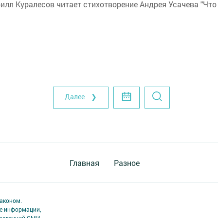
илл Куралесов читает стихотворение Андрея Усачева "Что
Далее ❯
Главная
Разное
аконом.
ме информации,