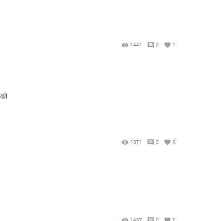
1441
0
1
ий
1371
0
0
1437
0
0