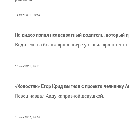
14 мая 2018, 20:54
На видео попал неадекватный водитель, который п
Водитель на белом кроссовере устроил краш-тест 
14 мая 2018, 16:31
«Холостяк» Егор Крид выгнал с проекта челнинку А
Певец назвал Аиду капризной девушкой.
14 мая 2018, 16:30