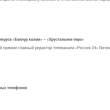
нкурса «Бәллүр каләм» – «Хрустальное перо»
 премии главный редактор телеканала «Россия 24» Евген
вых телефонов