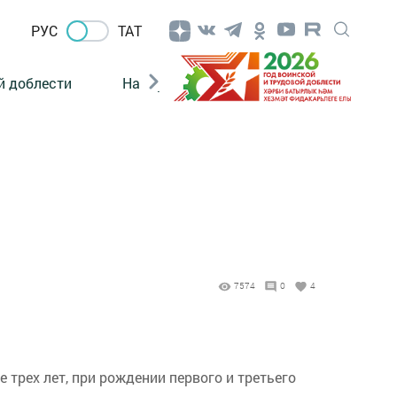
РУС
ТАТ
й доблести
Нацпроекты
Поколение будущего
7574
0
4
рех лет, при рождении первого и третьего