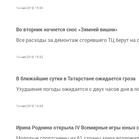
14 мая 2018, 15:33
Во вторник начнется снос «Зимней вишни»
Все расходы за демонтаж сгоревшего ТЦ берут на 
14 мая 2018, 15:32
В ближайшие сутки в Татарстане ожидается гроза
Ухудшение погоды ожидается с двух часов дня в по
14 мая 2018, 14:33
Ирина Роднина открыла IV Всемирные игры юных с
Молодые спортсмены из 61 страны мира возложили