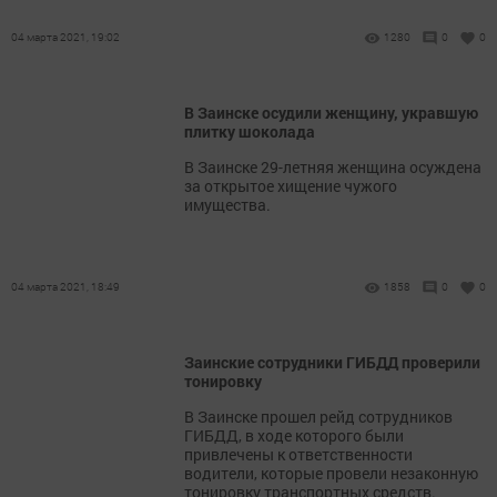
04 марта 2021, 19:02
1280
0
0
В Заинске осудили женщину, укравшую
плитку шоколада
В Заинске 29-летняя женщина осуждена
за открытое хищение чужого
имущества.
04 марта 2021, 18:49
1858
0
0
Заинские сотрудники ГИБДД проверили
тонировку
В Заинске прошел рейд сотрудников
ГИБДД, в ходе которого были
привлечены к ответственности
водители, которые провели незаконную
тонировку транспортных средств.