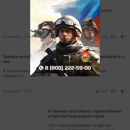
погодных условий
Большая вероятность ухудшения
видимости из-за метелей.
04 марта 2021, 15:54
1344
0
0
Заинцы могут поздравить своих мам, бабушек и рассказать о
них
В Татарстане стартовала акция к 8 марта «Вы – наша
гордость!».
04 марта 2021, 15:30
1246
0
0
В Заинске состоялось торжественное
открытие Года родного края
2021 год в республике Татарстан