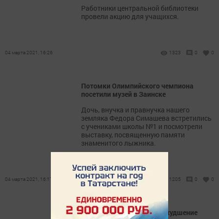
Работники центральной библиотеки
провели акцию для учащихся.
04 марта 2021, 16:26
1323
0
0
Потомки Олимпийского чемпиона
посетили музей в Заинске
Дочь, внучка и правнучка нашего
земляка Федора Симашева встретились
с учениками школы №1 и посмотрели
выставку, посвященную памяти
знаменитого лыжника.
04 марта 2021, 16:17
1205
0
0
В Заинске прогнозируют ухудшение