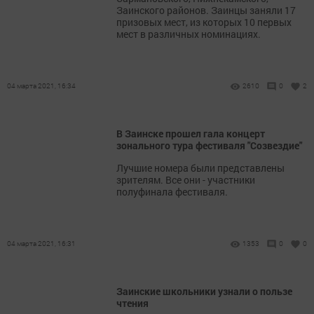
Заинского районов. Заинцы заняли 17
призовых мест, из которых 10 первых
мест в различных номинациях.
04 марта 2021, 16:34
2610
0
2
В Заинске прошел гала концерт
зонального тура фестиваля "Созвездие"
Лучшие номера были представлены
зрителям. Все они - участники
полуфинала фестиваля.
04 марта 2021, 16:31
1353
0
0
Заинские школьники узнали о пользе
чтения