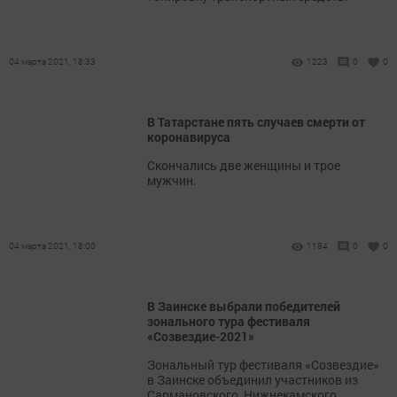
04 марта 2021, 18:33
1223
0
0
В Татарстане пять случаев смерти от
коронавируса
Скончались две женщины и трое
мужчин.
04 марта 2021, 18:00
1184
0
0
В Заинске выбрали победителей
зонального тура фестиваля
«Созвездие-2021»
Зональный тур фестиваля «Созвездие»
в Заинске объединил участников из
Сармановского, Нижнекамского,