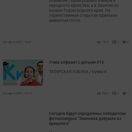
объявлен Годом родных языков и
народного единства, а в Заинске он
назван Годом родного края. На
торжественное открытие приехали
именитые гости.
04 марта 2021, 13:41
1974
0
0
Учим алфавит с детьми #13
ТАТАРСКАЯ АЗБУКА / Буква К
04 марта 2021, 13:12
5647
0
1
Сегодня будут определены победители
фотоконкурса "Заинская девушка из
прошлого"