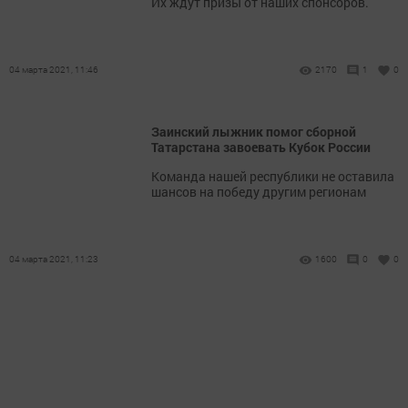
Их ждут призы от наших спонсоров.
04 марта 2021, 11:46
2170
1
0
Заинский лыжник помог сборной
Татарстана завоевать Кубок России
Команда нашей республики не оставила
шансов на победу другим регионам
04 марта 2021, 11:23
1600
0
0