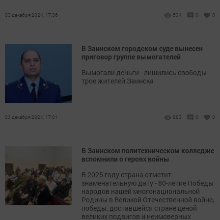
03 декабря 2024, 17:36
534
0
0
В Заинском городском суде вынесен
приговор группе вымогателей
Вымогали деньги - лишились свободы
трое жителей Заинска
03 декабря 2024, 17:01
883
0
0
В Заинском политехническом колледже
вспомнили о героях войны
В 2025 году страна отметит
знаменательную дату - 80-летие Победы
народов нашей многонациональной
Родины в Великой Отечественной войне,
победы, доставшейся стране ценой
великих подвигов и неимоверных