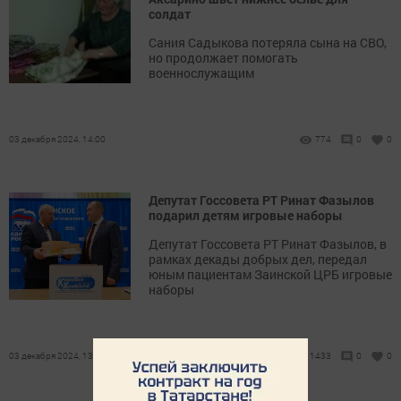
солдат
Сания Садыкова потеряла сына на СВО,
но продолжает помогать
военнослужащим
03 декабря 2024, 14:00
774
0
0
Депутат Госсовета РТ Ринат Фазылов
подарил детям игровые наборы
Депутат Госсовета РТ Ринат Фазылов, в
рамках декады добрых дел, передал
юным пациентам Заинской ЦРБ игровые
наборы
03 декабря 2024, 13:00
1433
0
0