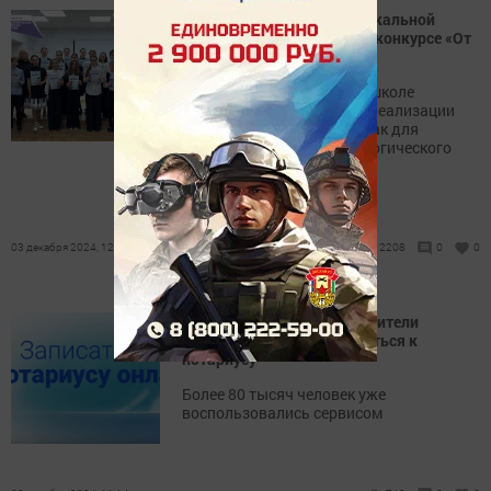
Учащиеся Заинской музыкальной
школы приняли участие в конкурсе «От
сердца к сердцу»
В Заинской музыкальной школе
созданы все условия для реализации
творческого потенциала как для
учащихся, так и для педагогического
коллектива.
03 декабря 2024, 12:00
2208
0
0
На портале Госуслуги РТ жители
Татарстана смогут записаться к
нотариусу
Более 80 тысяч человек уже
воспользовались сервисом