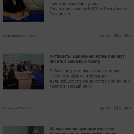
Такие показатели пугают
Госавтоинспекцию МВД по Республике
Татарстан
03 декабря 2024, 15:36
754
0
0
Активисты Движения Первых начнут
писать в заинскую газету
Ребята встретились с коллективом
«Заинск-информ» и обсудили
дальнейшее сотрудничество с районной
газетой «Новый Зай»
03 декабря 2024, 15:00
839
0
0
Мама военнослужащего из села
Аксарино шьет нижнее белье для