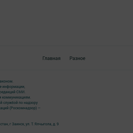
Главная
Разное
аконом.
ме информации,
 редакций СМИ.
ым коммуникациям.
й службой по надзору
каций (Роскомнадзор) —
н, г Заинск, ул. Т. Ялчыгола, д. 9