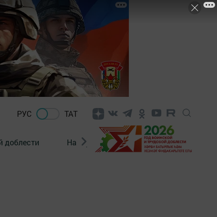
РУС
ТАТ
й доблести
Нацпроекты
Поколение будущего