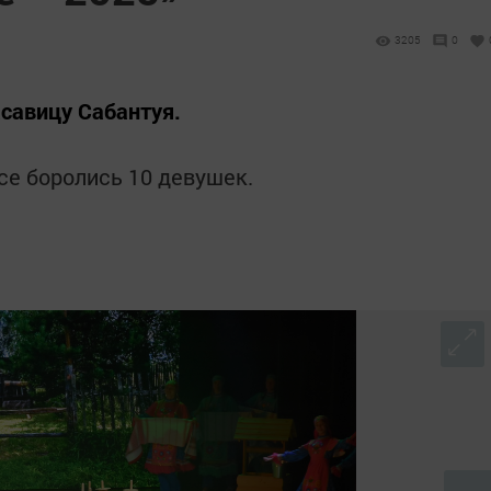
3205
0
савицу Сабантуя.
рсе боролись 10 девушек.