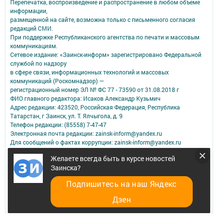
Перепечатка, воспроизведение и распространение в любом объеме
информации,
размещенной на сайте, возможна только с письменного согласия
редакций СМИ.
При поддержке Республиканского агентства по печати и массовым
коммуникациям.
Сетевое издание: «Заинск-информ» зарегистрировано Федеральной
службой по надзору
в сфере связи, информационных технологий и массовых
коммуникаций (Роскомнадзор) —
регистрационный номер ЭЛ № ФС 77 - 73590 от 31.08.2018 г
ФИО главного редактора: Исаков Александр Кузьмич
Адрес редакции: 423520, Российская Федерация, Республика
Татарстан, г Заинск, ул. Т. Ялчыгола, д. 9
Телефон редакции: (85558) 7-47-47
Электронная почта редакции: zainsk-inform@yandex.ru
Для сообщений о фактах коррупции: zainsk-inform@yandex.ru
Учредитель СМИ: АО «ТАТМЕДИА»
Желаете всегда быть в курсе новостей
Заинска?
Антикоррупционная политика
АО «ТАТМЕДИА» использует «cookie»
для персонализации сервисов и
Подпишитесь на наш Яндекс
удобства пользователей сайтом.
Использование «cookie» можно отменить в настройках браузера.
Дзен
Политика конфиденциальности