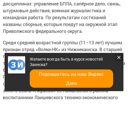
дисциплинах: управление БПЛА, сапёрное дело, связь,
штурмовые действия, военная журналистика и
командная работа. По результатам состязаний
названы сборные, которые поедут на окружной этап
Приволжского федерального округа.
Среди средней возрастной группы (11–13 лет) лучшим
признан отряд «Волки-НК» из Нижнекамска. В старшей
группе (14–17 лет) победа у команды «Отряд КОБР» —
Желаете всегда быть в курсе новостей
также из Нижнекамска. Обе команды сформированы на
Заинска?
базе Татарстанского кадетского корпуса ПФО имени
Подпишитесь на наш Яндекс
Героя Советского Союза Гани Сафиуллина. В
Дзен
специальной категории (18–23 года, студенты ссузов)
золото взяла «Пиранья» из Лаишевского района —
воспитанники Лаишевского технико-экономического
техникума.
Командир «Пираньи» Заравшон Фозилов поделился
эмоциями: коллектив действовал настолько слаженно,