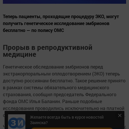
Теперь пациенты, проходящие процедуру ЭКО, могут
получить генетическое исследование эмбрионов
бесплатно — по полису ОМС
Прорыв в репродуктивной
медицине
Генетическое обследование эмбрионов перед
экстракорпоральным оплодотворением (ЭКО) теперь
доступно россиянам бесплатно. Такое решение принято
в рамках системы обязательного медицинского
страхования, сообщил председатель Федерального
фонда ОМС Илья Баланин. Раньше подобные
исследования проводились исключительно на платной
основе, что делало их недоступными для многих семей.
Желаете всегда быть в курсе новостей
Заинска?
Чтобы получить направление на бесплатную процедуру,