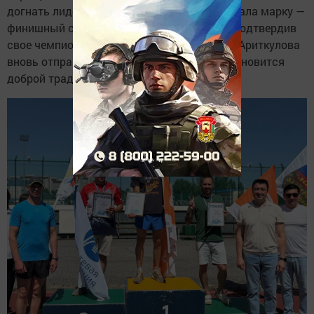
догнать лидера, но заинская команда держала марку —
финишный створ они пересекли первыми, подтвердив
свое чемпионское звание. Кубок имени Р.К. Ариткулова
вновь отправляется в Заинск, и это уже становится
доброй традицией.