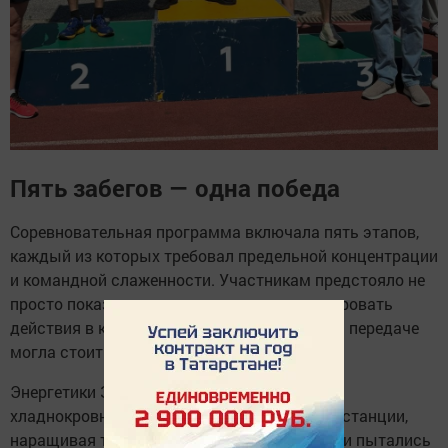
Пять забегов — одна победа
Соревновательная программа включала пять этапов,
каждый из которых требовал предельной концентрации
и командной слаженности. Участникам предстояло не
просто показать скорость, но и синхронизировать
действия в команде — малейшая ошибка на передаче
могла стоить победы.
Энергетики Заинска действовали четко и
хладнокровно. Они уверенно прошли все дистанции,
наращивая темп от этапа к этапу. Соперники пытались