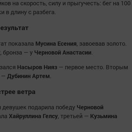
ов на скорость, силу и прыгучесть: бег на 100
и в длину с разбега.
результат
тат показала
Мусина Есения
, завоевав золото.
у
, бронза — у
Черновой Анастасии
.
азался
Насыров Нияз
— первое место. Вторым
м —
Дубинин Артем
.
стрее ветра
и девушек подарила победу
Черновой
ала
Хайруллина Гелсу
, третьей —
Кузьмина