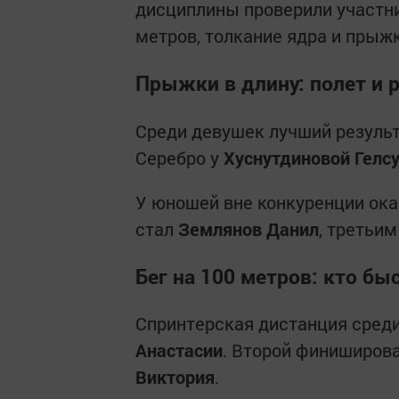
дисциплины проверили участник
метров, толкание ядра и прыжк
Прыжки в длину: полет и 
Среди девушек лучший резуль
Серебро у
Хуснутдиновой Гелс
У юношей вне конкуренции ок
стал
Землянов Данил
, третьи
Бег на 100 метров: кто бы
Спринтерская дистанция сред
Анастасии
. Второй финиширов
Виктория
.