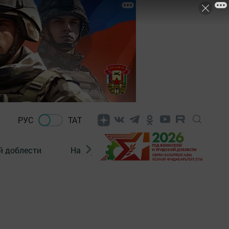
РУС
ТАТ
й доблести
Нацпроекты
Поколение будущего