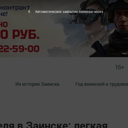
4
Автоматическое закрытие баннера через
16+
Из истории Заинска
Год воинской и трудово
ля в Заинске: легкая