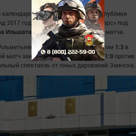
и календарные игры Первенства Республики
нд 2017 года рождения. Заинский «Барс» под
ва Ильшата Рафгатовича
провел два матча.
 Альметьевска — завершился со счетом
1:3
в
рой матч заинцы провели блестяще:
11:0
против
ольный спектакль от юных дарований Заинска.