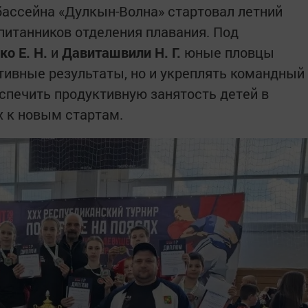
 бассейна «Дулкын-Волна» стартовал летний
питанников отделения плавания. Под
ко Е. Н.
и
Давиташвили Н. Г.
юные пловцы
ртивные результаты, но и укреплять командный
еспечить продуктивную занятость детей в
х к новым стартам.