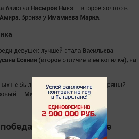
ва блистал
Насыров Нияз
— второе золото в
 Амира
, бронза у
Имамиева Марка
.
ника
реди девушек лучшей стала
Васильева
усина Есения
(второе отличие в ее копилке), на
вных не было
Тихонову Роману
. Серебряный
нзовый —
Мишкин Альфред
.
 победа и волевое второе