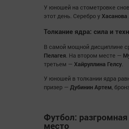
У юношей на стометровке сно
этот день. Серебро у
Хасанова
Толкание ядра: сила и тех
В самой мощной дисциплине с
Пелагея
. На втором месте —
М
третьем —
Хайруллина Гелсу
.
У юношей в толкании ядра ра
призер —
Дубинин Артем
, бро
Футбол: разгромная
место