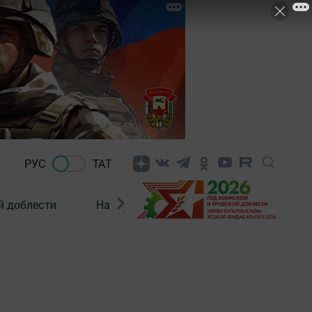
РУС
ТАТ
й доблести
Нацпроекты
Поколение будущего