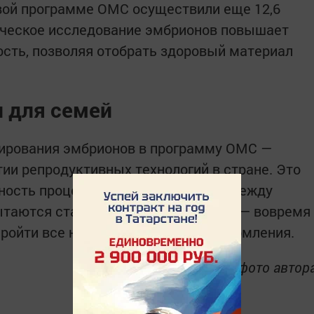
вой программе ОМС осуществили еще 12,6
ическое исследование эмбрионов повышает
сть, позволяя отобрать здоровый материал
 для семей
тирования эмбрионов в программу ОМС —
тии репродуктивных технологий в стране. Это
ость процедуры ЭКО, но и дает надежду
ытаются стать родителями. Главное — вовремя
пройти все необходимые этапы оформления.
фото автор