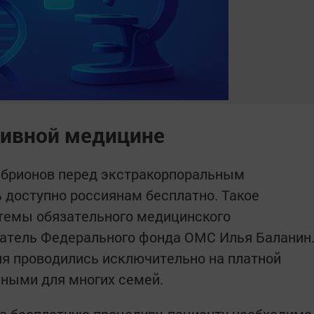
тивной медицине
мбрионов перед экстракорпоральным
 доступно россиянам бесплатно. Такое
стемы обязательного медицинского
датель Федерального фонда ОМС Илья Баланин
я проводились исключительно на платной
пными для многих семей.
а бесплатную процедуру, пациенту необходимо