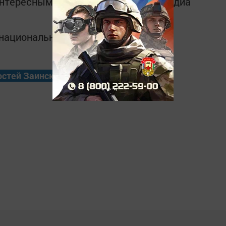
интересным в
Telegram-канале
Татмедиа
в национальном мессенджере MАХ:
остей Заинска?